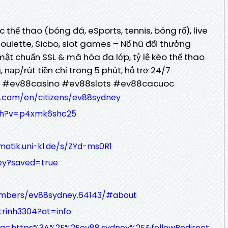
thể thao (bóng đá, eSports, tennis, bóng rổ), live
Roulette, Sicbo, slot games – Nổ hũ đổi thưởng
mật chuẩn SSL & mã hóa đa lớp, tỷ lệ kèo thể thao
 nạp/rút tiền chỉ trong 5 phút, hỗ trợ 24/7
 #ev88casino #ev88slots #ev88cacuoc
s.com/en/citizens/ev88sydney
tch?v=p4xmk6shc25
matik.uni-kl.de/s/ZYd-ms0R1
ey?saved=true
embers/ev88sydney.64143/#about
trinh3304?at=info
/?q=https%3A%2F%2Fev88.sydney%2F&followRedirect