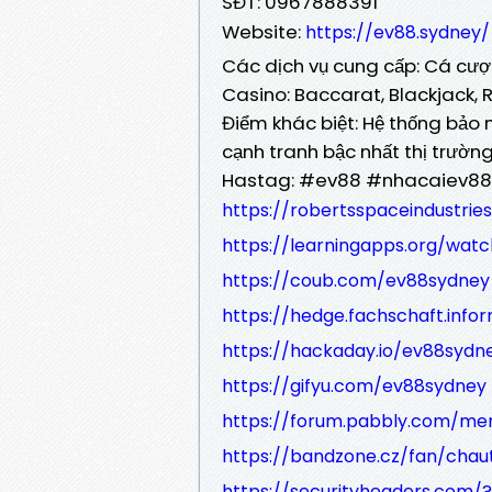
SĐT: 0967888391
Website:
https://ev88.sydney/
Các dịch vụ cung cấp: Cá cược 
Casino: Baccarat, Blackjack, 
Điểm khác biệt: Hệ thống bảo 
cạnh tranh bậc nhất thị trường,
Hastag: #ev88 #nhacaiev88
https://robertsspaceindustrie
https://learningapps.org/wa
https://coub.com/ev88sydney
https://hedge.fachschaft.infor
https://hackaday.io/ev88sydn
https://gifyu.com/ev88sydney
https://forum.pabbly.com/m
https://bandzone.cz/fan/chau
https://securityheaders.com