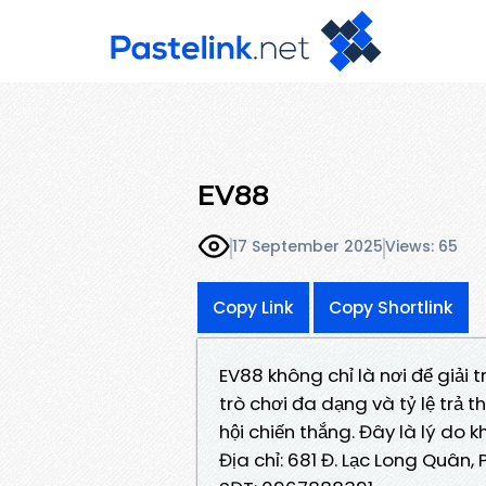
EV88
17 September 2025
Views: 65
Copy Link
Copy Shortlink
EV88 không chỉ là nơi để giải 
trò chơi đa dạng và tỷ lệ trả 
hội chiến thắng. Đây là lý do 
Địa chỉ: 681 Đ. Lạc Long Quân,