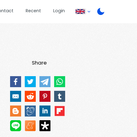
ontact
Recent
Login
Share