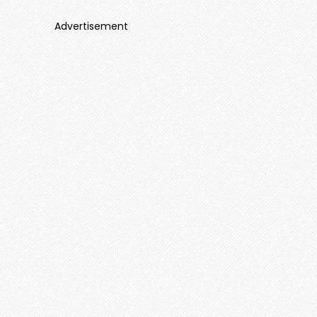
Advertisement