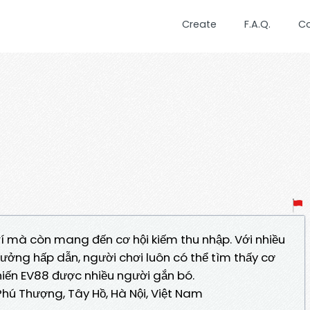
Create
F.A.Q.
C
trí mà còn mang đến cơ hội kiếm thu nhập. Với nhiều
thưởng hấp dẫn, người chơi luôn có thể tìm thấy cơ
khiến EV88 được nhiều người gắn bó.
 Phú Thượng, Tây Hồ, Hà Nội, Việt Nam