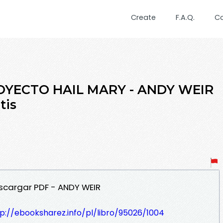
Create
F.A.Q.
C
ROYECTO HAIL MARY - ANDY WEIR
tis
scargar PDF - ANDY WEIR
p://ebooksharez.info/pl/libro/95026/1004