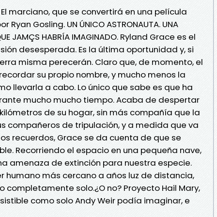
El marciano, que se convertirá en una película
or Ryan Gosling. UN ÚNICO ASTRONAUTA. UNA
QUE JAMÇS HABRÍA IMAGINADO. Ryland Grace es el
sión desesperada. Es la última oportunidad y, si
ierra misma perecerán. Claro que, de momento, el
e recordar su propio nombre, y mucho menos la
mo llevarla a cabo. Lo único que sabe es que ha
rante mucho mucho tiempo. Acaba de despertar
 kilómetros de su hogar, sin más compañía que la
s compañeros de tripulación, y a medida que va
os recuerdos, Grace se da cuenta de que se
ble. Recorriendo el espacio en una pequeña nave,
a amenaza de extinción para nuestra especie.
er humano más cercano a años luz de distancia,
o completamente solo.¿O no? Proyecto Hail Mary,
esistible como solo Andy Weir podía imaginar, e