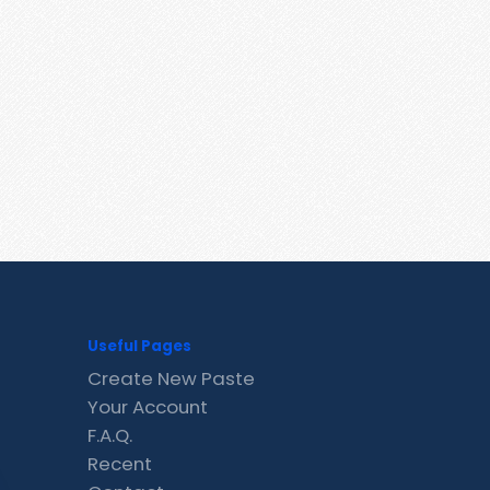
Useful Pages
Create New Paste
Your Account
F.A.Q.
Recent