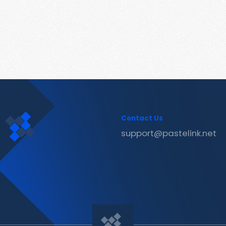
Contact Us
support@pastelink.net