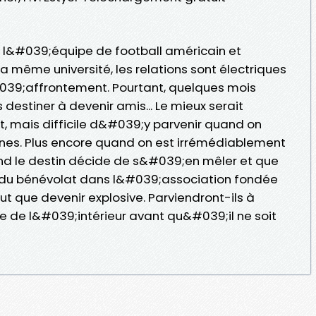
e l&#039;équipe de football américain et
a même université, les relations sont électriques
#039;affrontement. Pourtant, quelques mois
 destiner à devenir amis... Le mieux serait
, mais difficile d&#039;y parvenir quand on
es. Plus encore quand on est irrémédiablement
nd le destin décide de s&#039;en mêler et que
e du bénévolat dans l&#039;association fondée
eut que devenir explosive. Parviendront-ils à
me de l&#039;intérieur avant qu&#039;il ne soit