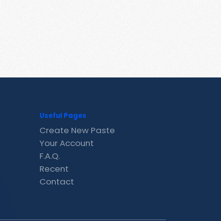
Useful Pages
Create New Paste
Your Account
F.A.Q.
Recent
Contact