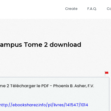
Create
F.A.Q.
C
 campus Tome 2 download
e 2 Télécharger le PDF - Phoenix B. Asher, F.V.
http://ebooksharez.info/pl/livres/141547/1014