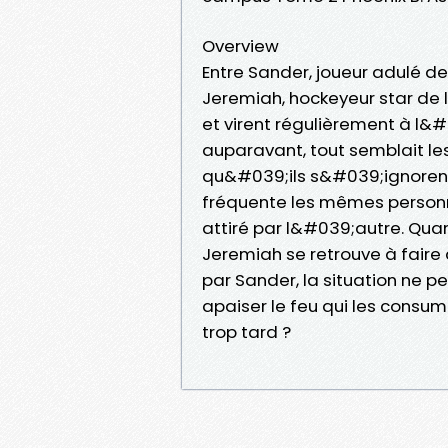
Overview
Entre Sander, joueur adulé d
Jeremiah, hockeyeur star de l
et virent régulièrement à l&
auparavant, tout semblait les
qu&#039;ils s&#039;ignorent
fréquente les mêmes personn
attiré par l&#039;autre. Qua
Jeremiah se retrouve à fair
par Sander, la situation ne p
apaiser le feu qui les consu
trop tard ?