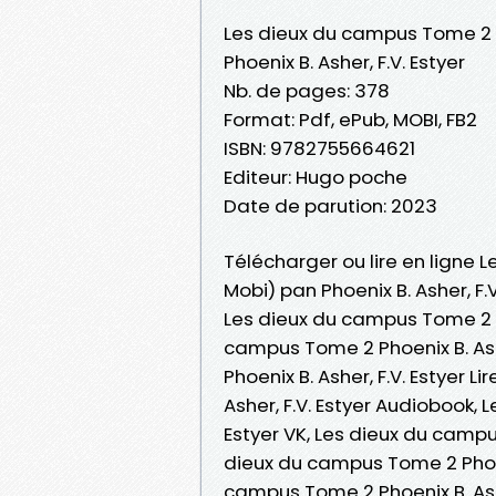
Les dieux du campus Tome 2
Phoenix B. Asher, F.V. Estyer
Nb. de pages: 378
Format: Pdf, ePub, MOBI, FB2
ISBN: 9782755664621
Editeur: Hugo poche
Date de parution: 2023
Télécharger ou lire en ligne 
Mobi) pan Phoenix B. Asher, F.V
Les dieux du campus Tome 2 Ph
campus Tome 2 Phoenix B. Ash
Phoenix B. Asher, F.V. Estyer L
Asher, F.V. Estyer Audiobook, 
Estyer VK, Les dieux du campus
dieux du campus Tome 2 Phoeni
campus Tome 2 Phoenix B. Ash