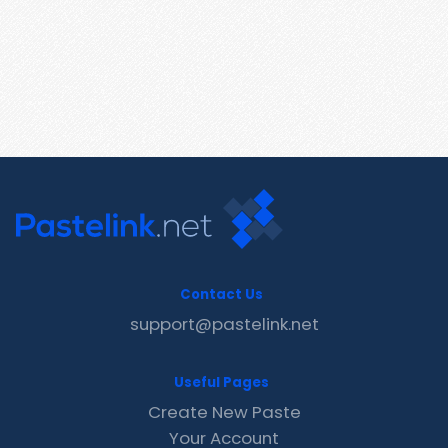
Contact Us
support@pastelink.net
Useful Pages
Create New Paste
Your Account