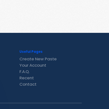
Useful Pages
Create New Paste
Your Account
F.A.Q.
Recent
Contact