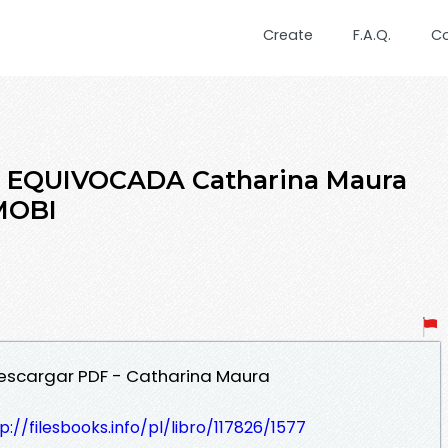
Create
F.A.Q.
C
A EQUIVOCADA Catharina Maura
 MOBI
escargar PDF - Catharina Maura
p://filesbooks.info/pl/libro/117826/1577