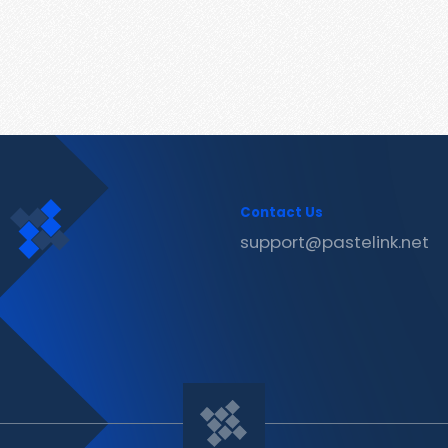
Contact Us
support@pastelink.net