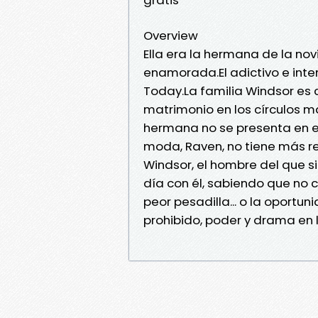
Overview
Ella era la hermana de la novi
enamorada.El adictivo e inten
Today.La familia Windsor es
matrimonio en los círculos m
hermana no se presenta en el
moda, Raven, no tiene más r
Windsor, el hombre del que
día con él, sabiendo que no 
peor pesadilla... o la oport
prohibido, poder y drama en 