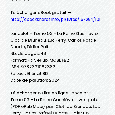
Télécharger eBook gratuit ➡
http://ebooksharez.info/pl/livres/157294/1011
Lancelot - Tome 03 - La Reine Guenièvre
Clotilde Bruneau, Luc Ferry, Carlos Rafael
Duarte, Didier Poli
Nb. de pages: 48
Format: Pdf, ePub, MOBI, FB2
ISBN: 9782331082382
Editeur: Glénat BD
Date de parution: 2024
Télécharger ou lire en ligne Lancelot -
Tome 03 - La Reine Guenièvre Livre gratuit
(PDF ePub Mobi) pan Clotilde Bruneau, Luc
Ferry, Carlos Rafael Duarte, Didier Poli.