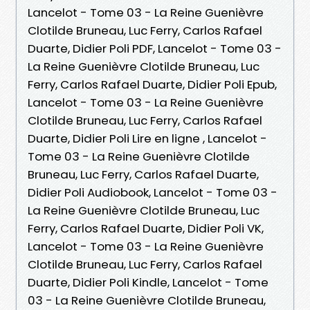
Lancelot - Tome 03 - La Reine Guenièvre
Clotilde Bruneau, Luc Ferry, Carlos Rafael
Duarte, Didier Poli PDF, Lancelot - Tome 03 -
La Reine Guenièvre Clotilde Bruneau, Luc
Ferry, Carlos Rafael Duarte, Didier Poli Epub,
Lancelot - Tome 03 - La Reine Guenièvre
Clotilde Bruneau, Luc Ferry, Carlos Rafael
Duarte, Didier Poli Lire en ligne , Lancelot -
Tome 03 - La Reine Guenièvre Clotilde
Bruneau, Luc Ferry, Carlos Rafael Duarte,
Didier Poli Audiobook, Lancelot - Tome 03 -
La Reine Guenièvre Clotilde Bruneau, Luc
Ferry, Carlos Rafael Duarte, Didier Poli VK,
Lancelot - Tome 03 - La Reine Guenièvre
Clotilde Bruneau, Luc Ferry, Carlos Rafael
Duarte, Didier Poli Kindle, Lancelot - Tome
03 - La Reine Guenièvre Clotilde Bruneau,