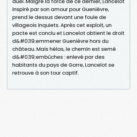
duel. Malgré la force de ce dernier, Lancelot
inspiré par son amour pour Guenièvre,
prend le dessus devant une foule de
villageois inquiets. Après cet exploit, un
pacte est conclu et Lancelot obtient le droit
d&#039;emmener Guenièvre hors du
château. Mais hélas, le chemin est semé
d&#039;embûches : enlevé par des
habitants du pays de Gorre, Lancelot se
retrouve à son tour captif.