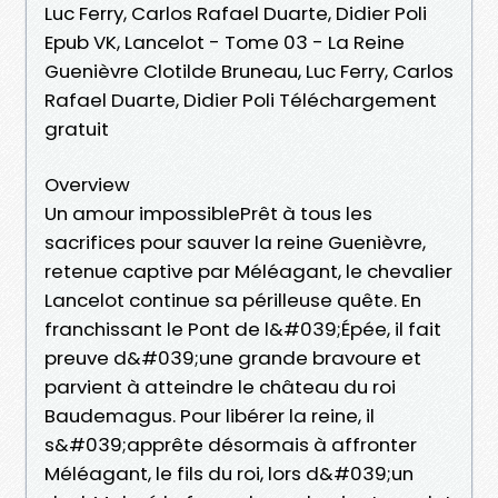
Luc Ferry, Carlos Rafael Duarte, Didier Poli
Epub VK, Lancelot - Tome 03 - La Reine
Guenièvre Clotilde Bruneau, Luc Ferry, Carlos
Rafael Duarte, Didier Poli Téléchargement
gratuit
Overview
Un amour impossiblePrêt à tous les
sacrifices pour sauver la reine Guenièvre,
retenue captive par Méléagant, le chevalier
Lancelot continue sa périlleuse quête. En
franchissant le Pont de l&#039;Épée, il fait
preuve d&#039;une grande bravoure et
parvient à atteindre le château du roi
Baudemagus. Pour libérer la reine, il
s&#039;apprête désormais à affronter
Méléagant, le fils du roi, lors d&#039;un