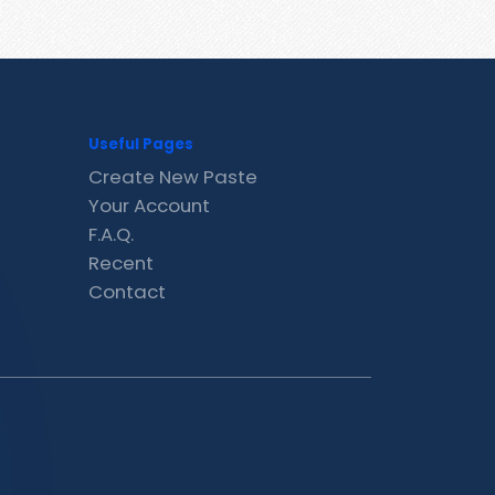
Useful Pages
Create New Paste
Your Account
F.A.Q.
Recent
Contact