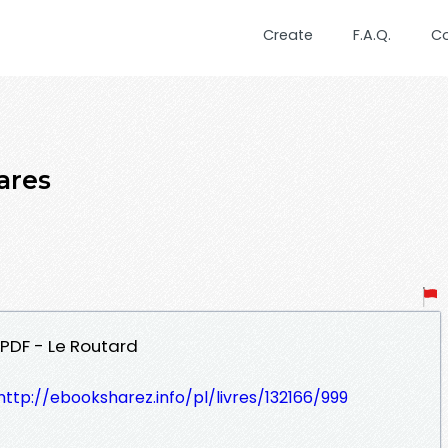
Create
F.A.Q.
C
ares
 PDF - Le Routard
http://ebooksharez.info/pl/livres/132166/999