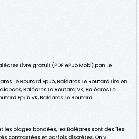
Baléares Livre gratuit (PDF ePub Mobi) pan Le
ares Le Routard Epub, Baléares Le Routard Lire en
udiobook, Baléares Le Routard VK, Baléares Le
Routard Epub VK, Baléares Le Routard
 et les plages bondées, les Baléares sont des îles
és contrastées et parfois discrètes. On y