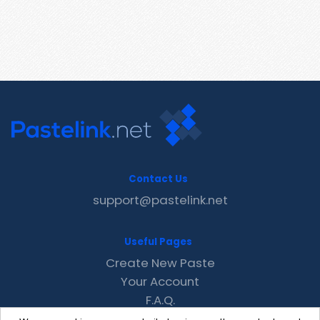
Contact Us
support@pastelink.net
Useful Pages
Create New Paste
Your Account
F.A.Q.
Recent