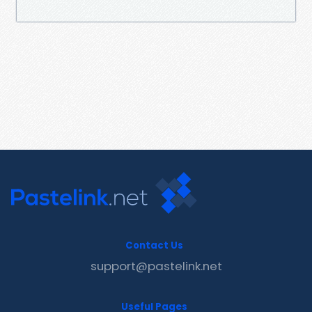
Contact Us
support@pastelink.net
Useful Pages