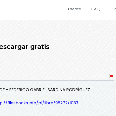
Create
F.A.Q.
C
cargar gratis
DF - FEDERICO GABRIEL SARDINA RODRÍGUEZ
p://filesbooks.info/pl/libro/98272/1033