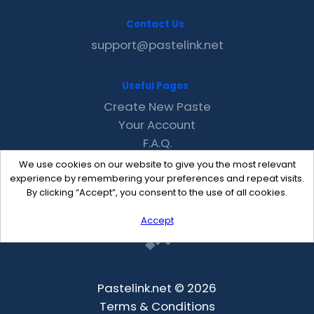
Contact Us
support@pastelink.net
Useful Pages
Create New Paste
Your Account
F.A.Q.
Recent
We use cookies on our website to give you the most relevant
Contact
experience by remembering your preferences and repeat visits.
By clicking “Accept”, you consent to the use of all cookies.
Accept
Pastelink.net © 2026
Terms & Conditions