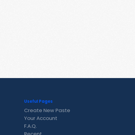
Useful Pages
Create New Paste
Your Account
F.A.Q.
Recent