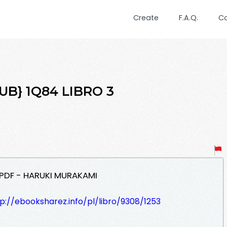
Create
F.A.Q.
C
PUB} 1Q84 LIBRO 3
 PDF - HARUKI MURAKAMI
p://ebooksharez.info/pl/libro/9308/1253