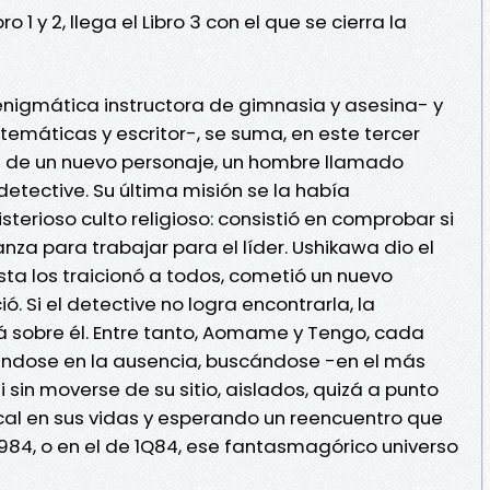
o 1 y 2, llega el Libro 3 con el que se cierra la
nigmática instructora de gimnasia y asesina- y
emáticas y escritor-, se suma, en este tercer
a de un nuevo personaje, un hombre llamado
tective. Su última misión se la había
erioso culto religioso: consistió en comprobar si
a para trabajar para el líder. Ushikawa dio el
ésta los traicionó a todos, cometió un nuevo
. Si el detective no logra encontrarla, la
á sobre él. Entre tanto, Aomame y Tengo, cada
ndose en la ausencia, buscándose -en el más
 sin moverse de su sitio, aislados, quizá a punto
cal en sus vidas y esperando un reencuentro que
1984, o en el de 1Q84, ese fantasmagórico universo