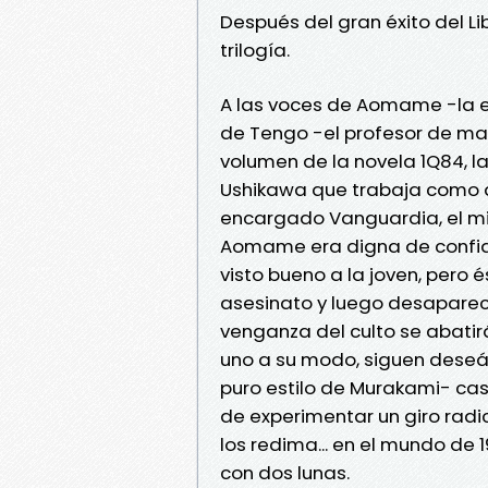
Después del gran éxito del Libr
trilogía.
A las voces de Aomame -la e
de Tengo -el profesor de mat
volumen de la novela 1Q84, l
Ushikawa que trabaja como de
encargado Vanguardia, el mist
Aomame era digna de confianz
visto bueno a la joven, pero 
asesinato y luego desapareció
venganza del culto se abatir
uno a su modo, siguen deseá
puro estilo de Murakami- casi
de experimentar un giro radi
los redima... en el mundo de 
con dos lunas.