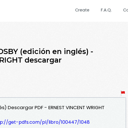
Create
F.A.Q.
C
SBY (edición en inglés) -
IGHT descargar
lés) Descargar PDF - ERNEST VINCENT WRIGHT
tp://get-pdfs.com/pl/libro/100447/1048