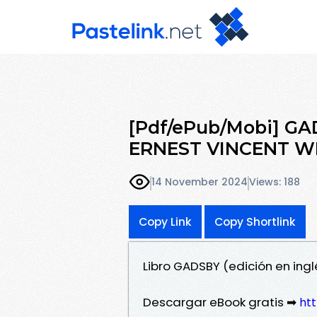
[Pdf/ePub/Mobi] GAD
ERNEST VINCENT WR
14 November 2024
Views: 188
Copy Link
Copy Shortlink
Libro GADSBY (edición en ing
Descargar eBook gratis ➡
ht