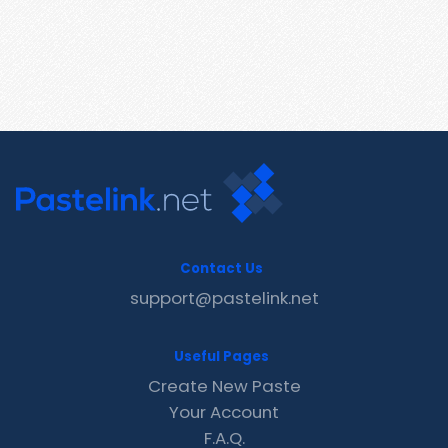
Contact Us
support@pastelink.net
Useful Pages
Create New Paste
Your Account
F.A.Q.