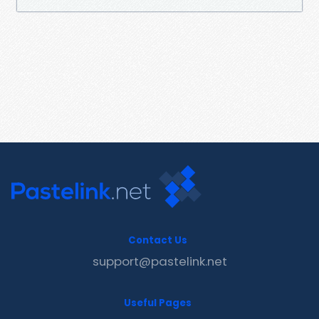
Contact Us
support@pastelink.net
Useful Pages