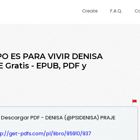
Create
F.A.Q.
C
PO ES PARA VIVIR DENISA
Gratis - EPUB, PDF y
R Descargar PDF - DENISA (@PSIDENISA) PRAJE
tp://get-pdfs.com/pl/libro/95910/937