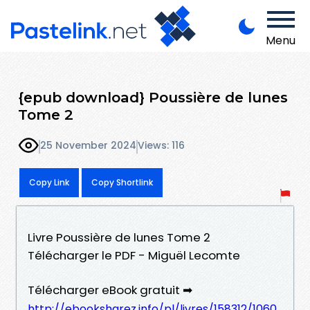
Menu
{epub download} Poussière de lunes
Tome 2
25 November 2024
Views: 116
Copy Link
Copy Shortlink
Livre Poussière de lunes Tome 2
Télécharger le PDF - Miguël Lecomte
Télécharger eBook gratuit ➡
http://ebooksharez.info/pl/livres/158312/1060