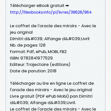
Télécharger eBook gratuit ➡
http://filesbooks.info/pl/livres/39628/984
Le coffret de l'oracle des miroirs - Avec le
jeu original
Dimitri d&#039; Alfange d&#039;Uvril
Nb. de pages: 128
Format: Pdf, ePub, MOBI, FB2
ISBN: 9782841977529
Editeur: Trajectoire (editions)
Date de parution: 2018
Télécharger ou lire en ligne Le coffret de
l'oracle des miroirs - Avec le jeu original
Livre gratuit (PDF ePub Mobi) pan Dimitri
d&#039; Alfange d&#039;Uvril.
Le coffret de l'oracle des miroirs - Avec le