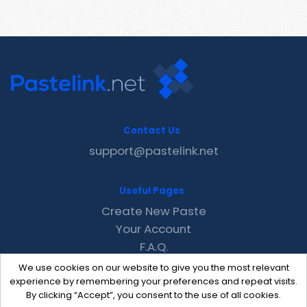
Contact Us
support@pastelink.net
Useful Pages
Create New Paste
Your Account
F.A.Q.
Recent
We use cookies on our website to give you the most relevant
Contact
experience by remembering your preferences and repeat visits.
By clicking “Accept”, you consent to the use of all cookies.