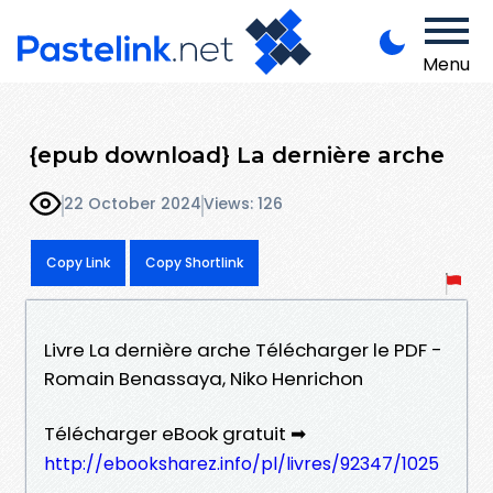
Menu
{epub download} La dernière arche
22 October 2024
Views: 126
Copy Link
Copy Shortlink
Livre La dernière arche Télécharger le PDF -
Romain Benassaya, Niko Henrichon
Télécharger eBook gratuit ➡
http://ebooksharez.info/pl/livres/92347/1025