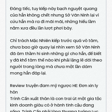
Đáng tiếc, tuy kiếp này bạch nguyệt quang
của hắn không chết nhưng Sở Vãn Ninh lại vì
cứu hắn mà ra đi mãi mãi, những hiểu lầm
năm xưa đều lần lượt phơi bày.
Chỉ trách Mặc Nhiên kiếp trước quá vô tâm,
chưa bao giờ quay lại nhìn xem Sở Vãn Ninh
đã âm thầm hi sinh những gì cho hắn, để biết
y đã khổ tâm thế nào khi phải lặng lẽ dõi theo
người trong lòng mà chưa một lần dám
mong hắn đáp lại.
Review truyện đam mỹ ngược HE: Đơn xin ly
hôn
Trình Cẩn xuất thân là con trai út một gia tộc
kinh doanh giàu có ở hành tinh cậu đang
sống. Trình Cẩn phải lòng thượng tướng Lục