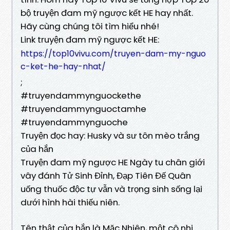
bộ truyện đam mỹ ngược kết HE hay nhất.
Hãy cùng chúng tôi tìm hiểu nhé!
Link truyện đam mỹ ngược kết HE:
https://top10vivu.com/truyen-dam-my-nguo
c-ket-he-hay-nhat/
;
#truyendammynguockethe
#truyendammynguoctamhe
#truyendammynguoche
Truyện đọc hay: Husky và sư tôn mèo trắng
của hắn
Truyện đam mỹ ngược HE Ngày tu chân giới
vây đánh Tử Sinh Đỉnh, Đạp Tiên Đế Quân
uống thuốc độc tự vẫn và trọng sinh sống lại
dưới hình hài thiếu niên.
Tên thật của hắn là Mặc Nhiên, một cô nhi