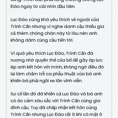
Đào ngay từ cái nhìn đầu tiên.
Lục Đào cũng khá yêu thích vẻ ngoài của
Trình Cẩn nhưng vì nghe danh cậu thiếu gia
cả thèm chóng chán này từ lâu nên anh
không dám cùng cậu tiến tới.
Vì quá yêu thích Lục Đào, Trình Cẩn đã
nương nhờ quyền thế của bố để gây áp lực
ép anh kết hôn với mình, không ngờ điều đó
lại làm chậm trễ ca phẫu thuật của bà anh
khiến bà phải ngồi xe lăn vĩnh viễn.
Sự cố lần đó đã khiến cả Lục Đào và bà anh
có ác cảm sâu sắc với Trình Cẩn cùng gia
đình cậu. Tuy đã chấp nhận kết hôn cùng
Trình Cẩn nhưng Lục Đào rất ít khi có mặt ở