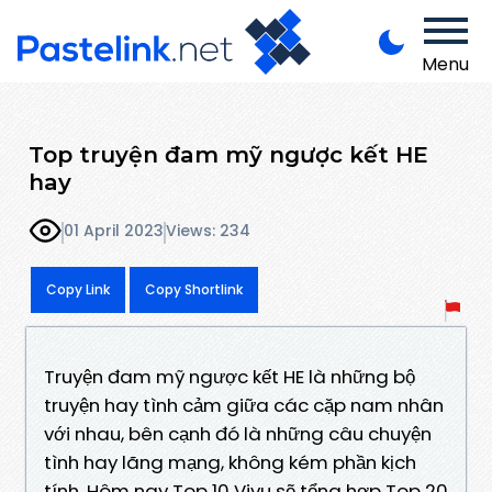
Menu
Top truyện đam mỹ ngược kết HE
hay
01 April 2023
Views: 234
Copy Link
Copy Shortlink
Truyện đam mỹ ngược kết HE là những bộ
truyện hay tình cảm giữa các cặp nam nhân
với nhau, bên cạnh đó là những câu chuyện
tình hay lãng mạng, không kém phần kịch
tính. Hôm nay Top 10 Vivu sẽ tổng hợp Top 20