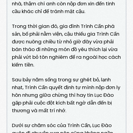
nhà, thậm chí anh còn nộp đơn xin đến tinh
cầu khác chỉ để tránh mặt cậu.
Trong thời gian đó, gia đình Trình Cẩn phá
sản, bố phải nằm viện, cậu thiếu gia Trình Cẩn
được nuông chiều từ nhỏ giờ đây vừa phải
bán tháo đi những món đồ yêu thích lại vừa
phải vứt bỏ tôn nghiêm để ra ngoài học cách
kiếm tiền.
Sau bảy năm sống trong sự ghét bỏ, lạnh
nhạt, Trình Cẩn quyết định tự mình nộp đơn ly
hôn nhưng giữa chừng thì hay tin Lục Đào
gặp phải cuộc đột kích bất ngờ dẫn đến bị
thương và mất trí nhớ.
Dưới sự chăm sóc của Trình Cẩn, Lục Đào
quên đi chuyện xưa nên cũng không ngần