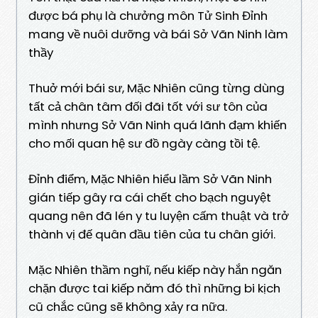
được bá phụ là chưởng môn Tử Sinh Đỉnh
mang về nuôi dưỡng và bái Sở Vãn Ninh làm
thầy
Thuở mới bái sư, Mặc Nhiên cũng từng dùng
tất cả chân tâm đối đãi tốt với sư tôn của
mình nhưng Sở Vãn Ninh quá lãnh đạm khiến
cho mối quan hệ sư đồ ngày càng tồi tệ.
Đỉnh điểm, Mặc Nhiên hiểu lầm Sở Vãn Ninh
gián tiếp gây ra cái chết cho bạch nguyệt
quang nên đã lén y tu luyện cấm thuật và trở
thành vị đế quân đầu tiên của tu chân giới.
Mặc Nhiên thầm nghĩ, nếu kiếp này hắn ngăn
chặn được tai kiếp năm đó thì những bi kịch
cũ chắc cũng sẽ không xảy ra nữa.