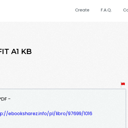
Create
F.A.Q.
C
IT A1 KB
PDF -
p://ebooksharez.info/pl/libro/97699/1016