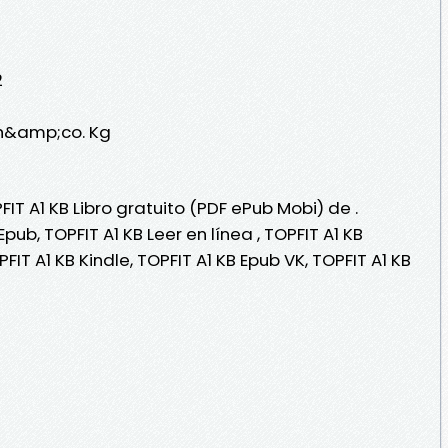
2
bh&amp;co. Kg
IT A1 KB Libro gratuito (PDF ePub Mobi) de .
Epub, TOPFIT A1 KB Leer en línea , TOPFIT A1 KB
PFIT A1 KB Kindle, TOPFIT A1 KB Epub VK, TOPFIT A1 KB