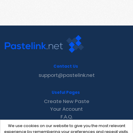
Contact Us
support@pastelink.net
Useful Pages
Create New Paste
Your Account
F.A.Q.
Recent
We use cookies on our website to give you the most relevant
Contact
experience by remembering your preferences and repeat visits.