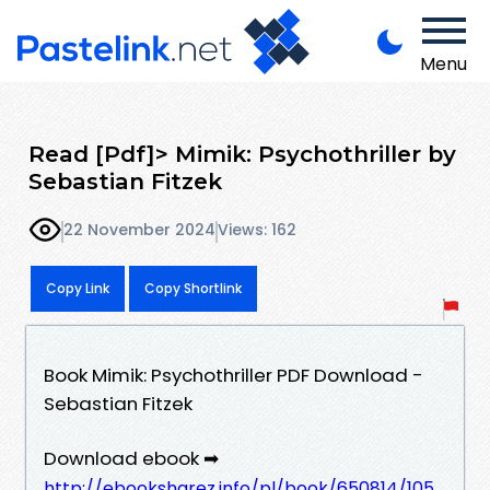
Menu
Read [Pdf]> Mimik: Psychothriller by
Sebastian Fitzek
22 November 2024
Views: 162
Copy Link
Copy Shortlink
Book Mimik: Psychothriller PDF Download -
Sebastian Fitzek
Download ebook ➡
http://ebooksharez.info/pl/book/650814/105