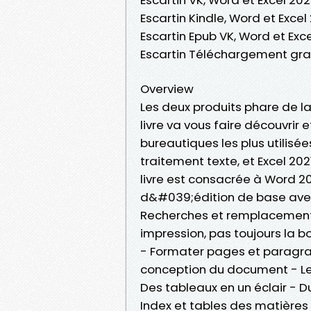
Escartin Kindle, Word et Excel
Escartin Epub VK, Word et Exce
Escartin Téléchargement gra
Overview
Les deux produits phare de la
livre va vous faire découvrir 
bureautiques les plus utilis
traitement texte, et Excel 202
livre est consacrée à Word 
d&#039;édition de base avec
Recherches et remplacements 
impression, pas toujours la bo
- Formater pages et paragraph
conception du document - Le
Des tableaux en un éclair -
Index et tables des matières