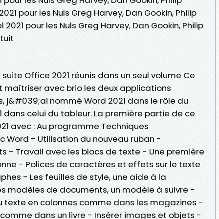
 2021 pour les Nuls Greg Harvey, Dan Gookin, Philip
l 2021 pour les Nuls Greg Harvey, Dan Gookin, Philip
tuit
 suite Office 2021 réunis dans un seul volume Ce
et maîtriser avec brio les deux applications
ées, j&#039;ai nommé Word 2021 dans le rôle du
1 dans celui du tableur. La première partie de ce
2021 avec : Au programme Techniques
 Word - Utilisation du nouveau ruban -
- Travail avec les blocs de texte - Une première
nne - Polices de caractères et effets sur le texte
es - Les feuilles de style, une aide à la
s modèles de documents, un modèle à suivre -
 Du texte en colonnes comme dans les magazines -
 comme dans un livre - Insérer images et objets -