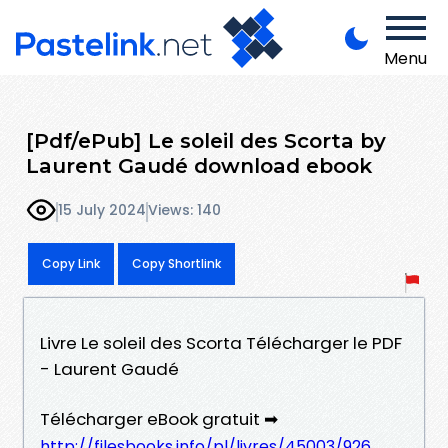
Menu
[Pdf/ePub] Le soleil des Scorta by
Laurent Gaudé download ebook
15 July 2024
Views: 140
Copy Link
Copy Shortlink
Livre Le soleil des Scorta Télécharger le PDF
- Laurent Gaudé
Télécharger eBook gratuit ➡
http://filesbooks.info/pl/livres/45003/926