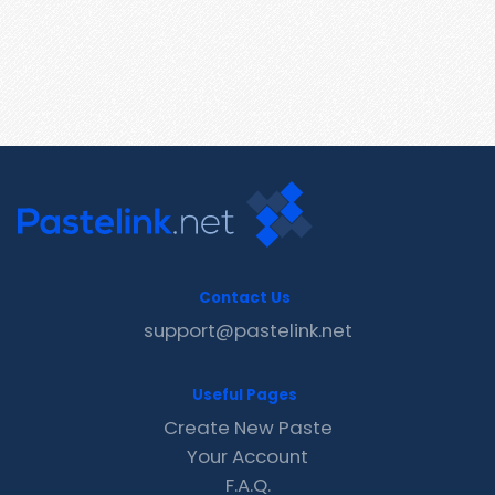
Contact Us
support@pastelink.net
Useful Pages
Create New Paste
Your Account
F.A.Q.