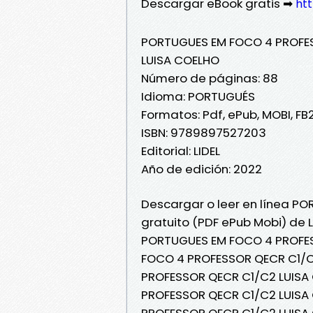
Descargar eBook gratis ➡
ht
PORTUGUES EM FOCO 4 PROFE
LUISA COELHO
Número de páginas: 88
Idioma: PORTUGUÉS
Formatos: Pdf, ePub, MOBI, FB
ISBN: 9789897527203
Editorial: LIDEL
Año de edición: 2022
Descargar o leer en línea P
gratuito (PDF ePub Mobi) de 
PORTUGUES EM FOCO 4 PROFES
FOCO 4 PROFESSOR QECR C1/C
PROFESSOR QECR C1/C2 LUISA 
PROFESSOR QECR C1/C2 LUISA 
PROFESSOR QECR C1/C2 LUISA