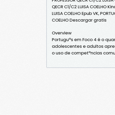
QECR C1/C2 LUISA COELHO Ki
LUISA COELHO Epub VK, PORT
COELHO Descargar gratis
Overview
Portuguªs em Foco 4 é o qua
adolescentes e adultos apre
o uso de competªncias comun