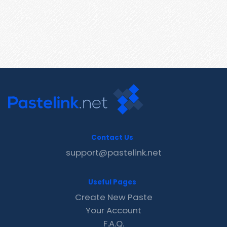
Contact Us
support@pastelink.net
Useful Pages
Create New Paste
Your Account
F.A.Q.