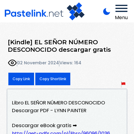
Menu
[Kindle] EL SEÑOR NÚMERO
DESCONOCIDO descargar gratis
02 November 2024
Views: 164
Copy Link
Copy Shortlink
Libro EL SEÑOR NÚMERO DESCONOCIDO
Descargar PDF - LYNN PAINTER
Descargar eBook gratis ➡
http://get-pdfs.com/pl/libro/96096/1036