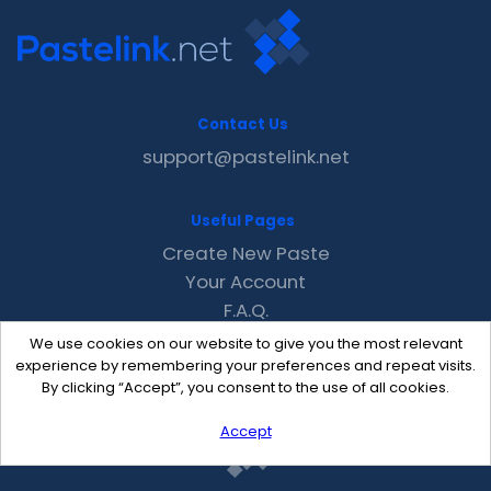
Contact Us
support@pastelink.net
Useful Pages
Create New Paste
Your Account
F.A.Q.
Recent
We use cookies on our website to give you the most relevant
Contact
experience by remembering your preferences and repeat visits.
By clicking “Accept”, you consent to the use of all cookies.
Accept