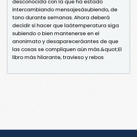
desconocida con la que ha estado
intercambiando mensajesásubiendo, de
tono durante semanas. Ahora deberá
decidir si hacer que laátemperatura siga
subiendo o bien mantenerse en el
anonimato y desapareceráantes de que
las cosas se compliquen aún más.&quot;El
libro más hilarante, travieso y rebos