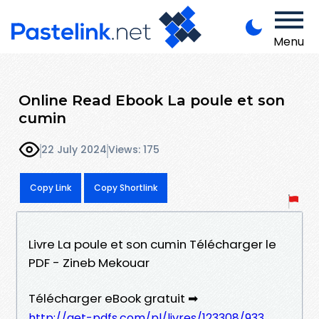
Menu
Online Read Ebook La poule et son
cumin
22 July 2024
Views: 175
Copy Link
Copy Shortlink
Livre La poule et son cumin Télécharger le
PDF - Zineb Mekouar
Télécharger eBook gratuit ➡
http://get-pdfs.com/pl/livres/123308/933