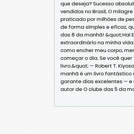
que deseja? Sucesso absolut
vendidos no Brasil, O milag
praticado por milhões de pe
de forma simples e eficaz, q
das 8 da manhã! &quot;Hal E
extraordinário na minha vida
como encher meu corpo, me
começar o dia. Se você quer 
livro.&quot; — Robert T. Kiyos
manhã é um livro fantástico 
garante dias excelentes — e
autor de O clube das 5 da m