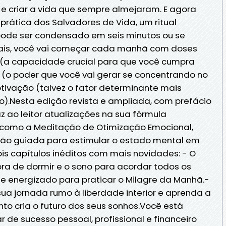
 criar a vida que sempre almejaram. E agora
prática dos Salvadores de Vida, um ritual
pode ser condensado em seis minutos ou se
ais, você vai começar cada manhã com doses
a (a capacidade crucial para que você cumpra
 (o poder que você vai gerar se concentrando no
tivação (talvez o fator determinante mais
so).Nesta edição revista e ampliada, com prefácio
raz ao leitor atualizações na sua fórmula
— como a Meditação de Otimização Emocional,
ão guiada para estimular o estado mental em
is capítulos inéditos com mais novidades: - O
hora de dormir e o sono para acordar todos os
 e energizado para praticar o Milagre da Manhã.-
ua jornada rumo à liberdade interior e aprenda a
to cria o futuro dos seus sonhos.Você está
 de sucesso pessoal, profissional e financeiro