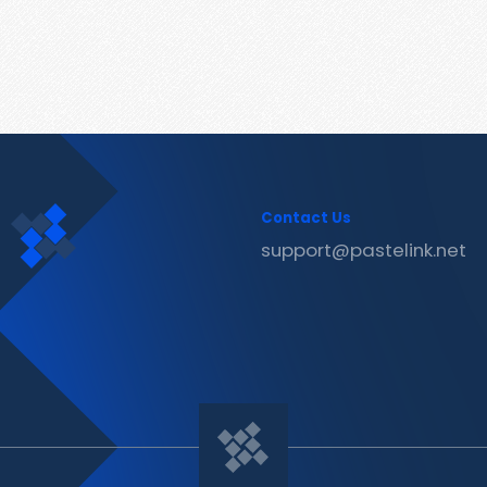
Contact Us
support@pastelink.net