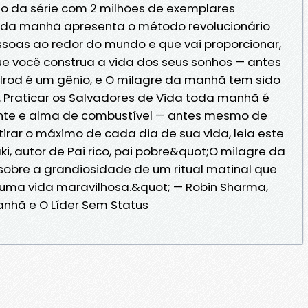
o da série com 2 milhões de exemplares
re da manhã apresenta o método revolucionário
ssoas ao redor do mundo e que vai proporcionar,
ue você construa a vida dos seus sonhos — antes
lrod é um gênio, e O milagre da manhã tem sido
. Praticar os Salvadores de Vida toda manhã é
nte e alma de combustível — antes mesmo de
tirar o máximo de cada dia de sua vida, leia este
aki, autor de Pai rico, pai pobre&quot;O milagre da
sobre a grandiosidade de um ritual matinal que
 uma vida maravilhosa.&quot; — Robin Sharma,
anhã e O Líder Sem Status