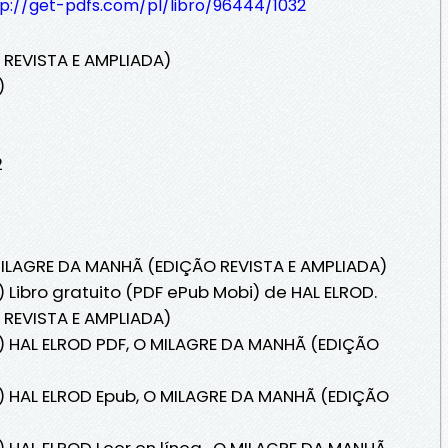
tp://get-pdfs.com/pl/libro/96444/1032
REVISTA E AMPLIADA)
)
2
 MILAGRE DA MANHÃ (EDIÇÃO REVISTA E AMPLIADA)
 Libro gratuito (PDF ePub Mobi) de HAL ELROD.
REVISTA E AMPLIADA)
) HAL ELROD PDF, O MILAGRE DA MANHÃ (EDIÇÃO
) HAL ELROD Epub, O MILAGRE DA MANHÃ (EDIÇÃO
 HAL ELROD Leer en línea , O MILAGRE DA MANHÃ