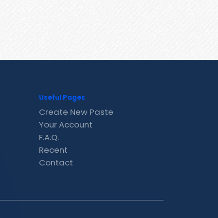
Useful Pages
Create New Paste
Your Account
F.A.Q.
Recent
Contact