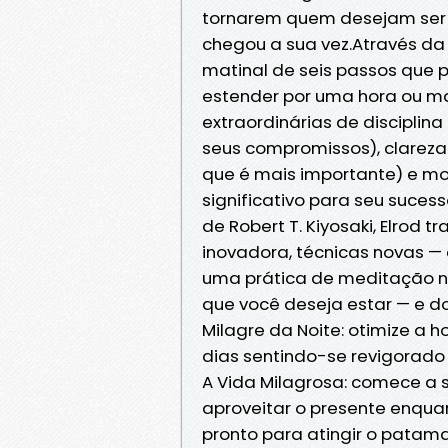
tornarem quem desejam ser e
chegou a sua vez.Através da 
matinal de seis passos que 
estender por uma hora ou m
extraordinárias de disciplin
seus compromissos), clareza
que é mais importante) e mo
significativo para seu suces
de Robert T. Kiyosaki, Elrod t
inovadora, técnicas novas 
uma prática de meditação n
que você deseja estar — e do
Milagre da Noite: otimize a 
dias sentindo-se revigorado
A Vida Milagrosa: comece a s
aproveitar o presente enquan
pronto para atingir o patamar