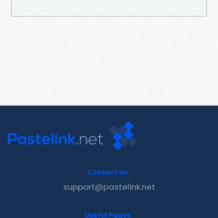
Contact Us
support@pastelink.net
Useful Pages