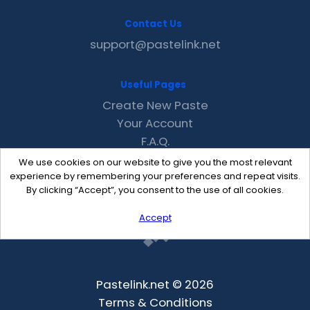
Contact Us
support@pastelink.net
Useful Pages
Create New Paste
Your Account
F.A.Q.
Recent
We use cookies on our website to give you the most relevant
Contact
experience by remembering your preferences and repeat visits.
By clicking “Accept”, you consent to the use of all cookies.
Accept
Pastelink.net © 2026
Terms & Conditions