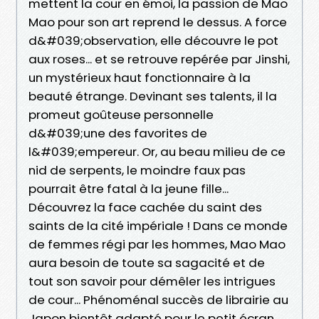
mettent la cour en émoi, la passion de Mao
Mao pour son art reprend le dessus. A force
d&#039;observation, elle découvre le pot
aux roses... et se retrouve repérée par Jinshi,
un mystérieux haut fonctionnaire à la
beauté étrange. Devinant ses talents, il la
promeut goûteuse personnelle
d&#039;une des favorites de
l&#039;empereur. Or, au beau milieu de ce
nid de serpents, le moindre faux pas
pourrait être fatal à la jeune fille...
Découvrez la face cachée du saint des
saints de la cité impériale ! Dans ce monde
de femmes régi par les hommes, Mao Mao
aura besoin de toute sa sagacité et de
tout son savoir pour démêler les intrigues
de cour... Phénoménal succès de librairie au
Japon bientôt adapté pour le petit écran,