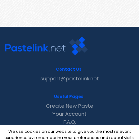
Contact Us
support@pastelink.net
Useful Pages
Create New Paste
Your Account
F.A.Q.
Recent
We use cookies on our website to give you the most relevant
Contact
experience by remembering your preferences and repeat visits.