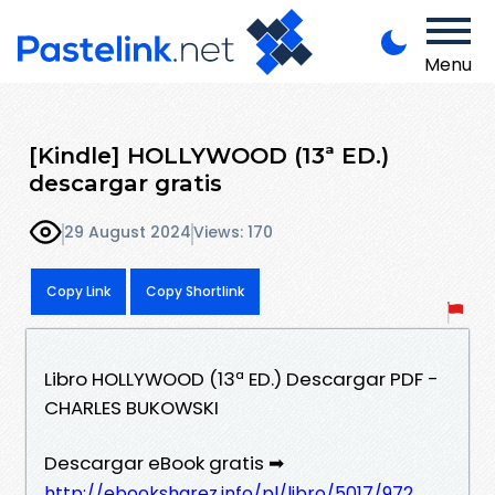
Menu
[Kindle] HOLLYWOOD (13ª ED.)
descargar gratis
29 August 2024
Views: 170
Copy Link
Copy Shortlink
Libro HOLLYWOOD (13ª ED.) Descargar PDF -
CHARLES BUKOWSKI
Descargar eBook gratis ➡
http://ebooksharez.info/pl/libro/5017/972