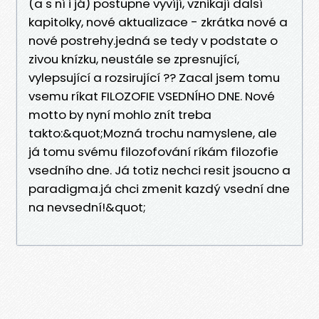
(a s ní i já) postupne vyvíjí, vznikají dalsí
kapitolky, nové aktualizace - zkrátka nové a
nové postrehy.jedná se tedy v podstate o
zivou knízku, neustále se zpresnující,
vylepsující a rozsirující ?? Zacal jsem tomu
vsemu ríkat FILOZOFIE VSEDNÍHO DNE. Nové
motto by nyní mohlo znít treba
takto:&quot;Mozná trochu namyslene, ale
já tomu svému filozofování ríkám filozofie
vsedního dne. Já totiz nechci resit jsoucno a
paradigma.já chci zmenit kazdý vsední dne
na nevsední!&quot;