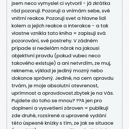
jsem neco vymyslel ci vytvoril - já zkrátka
rád pozoruji. Pozoruji a vnímám sebe, své
vnitrní reakce. Pozoruji svet a hlavne lidi
kolem a jejich reakce a interakce - a tak
vlastne vznikla tato kniha = zapisuji svá
pozorování, své postrehy. V zádném
prípade si nedelám nárok na jakousi
objektivní pravdu (pokud vubec neco
takového existuje) a ani netvrdím, ze muj,
rekneme, výklad je jediný mozný nebo
dokonce správný. Jediné, na cem opravdu
trvám, je moje absolutní otevrenost,
uprímnost a opravdovost.zbytek je na Vás.
Pujdete do toho se mnou? ??A jen pro
doplnení a vysvetlení zároven = publikuji
zde druhé, rozsírené a upravené vydání
této úspesné knízky s tím, ze jak se situace