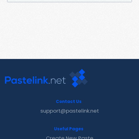
Contact Us
support@pastelink.net
Useful Pages
Create New Paste