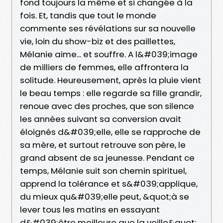
fond toujours la même et si changée à la
fois. Et, tandis que tout le monde
commente ses révélations sur sa nouvelle
vie, loin du show-biz et des paillettes,
Mélanie aime... et souffre. A l&#039;image
de milliers de femmes, elle affrontera la
solitude. Heureusement, après la pluie vient
le beau temps : elle regarde sa fille grandir,
renoue avec des proches, que son silence
les années suivant sa conversion avait
éloignés d&#039;elle, elle se rapproche de
sa mère, et surtout retrouve son père, le
grand absent de sa jeunesse. Pendant ce
temps, Mélanie suit son chemin spirituel,
apprend la tolérance et s&#039;applique,
du mieux qu&#039;elle peut, &quot;à se
lever tous les matins en essayant
d&#039;être meilleure que la veille&quot;