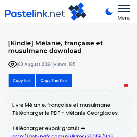
Menu
[Kindle] Mélanie, française et
musulmane download
03 August 2024
Views: 185
Copy Link
Copy Shortlink
Livre Mélanie, française et musulmane
Télécharger le PDF - Mélanie Georgiades
Télécharger eBook gratuit ➡
http://get-pdfs.com/pl/livres/36058/946