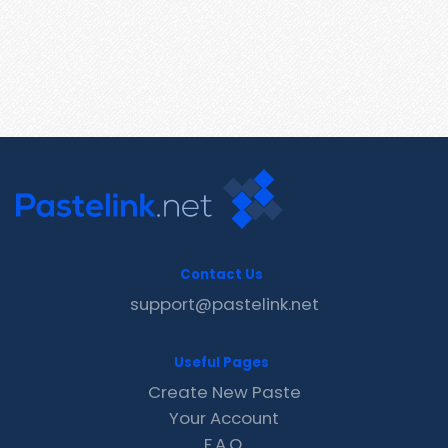
Contact Us
support@pastelink.net
Useful Pages
Create New Paste
Your Account
F.A.Q.