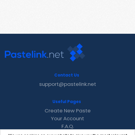
Contact Us
support@pastelink.net
Useful Pages
Create New Paste
Your Account
F.A.Q.
Recent