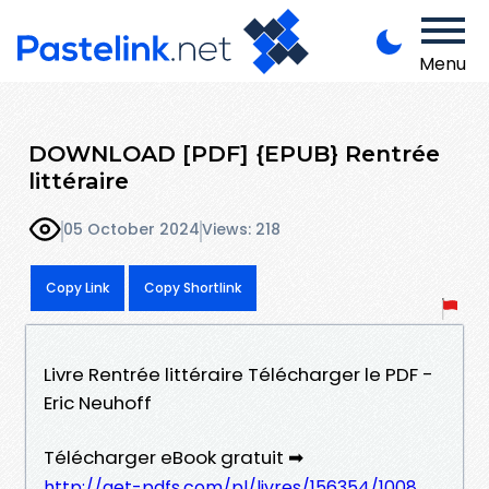
Menu
DOWNLOAD [PDF] {EPUB} Rentrée
littéraire
05 October 2024
Views: 218
Copy Link
Copy Shortlink
Livre Rentrée littéraire Télécharger le PDF -
Eric Neuhoff
Télécharger eBook gratuit ➡
http://get-pdfs.com/pl/livres/156354/1008