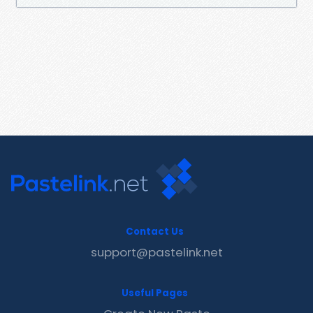
Contact Us
support@pastelink.net
Useful Pages