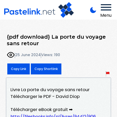
Menu
{pdf download} La porte du voyage
sans retour
25 June 2024
Views: 190
Copy Link
Copy Shortlink
Livre La porte du voyage sans retour
Télécharger le PDF - David Diop
Télécharger eBook gratuit ➡
http://filesbooks.info/pl/livres/94412/906