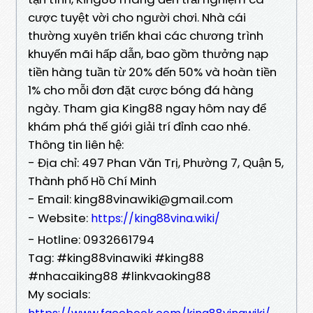
cược tuyệt vời cho người chơi. Nhà cái
thường xuyên triển khai các chương trình
khuyến mãi hấp dẫn, bao gồm thưởng nạp
tiền hàng tuần từ 20% đến 50% và hoàn tiền
1% cho mỗi đơn đặt cược bóng đá hàng
ngày. Tham gia King88 ngay hôm nay để
khám phá thế giới giải trí đỉnh cao nhé.
Thông tin liên hệ:
- Địa chỉ: 497 Phan Văn Trị, Phường 7, Quận 5,
Thành phố Hồ Chí Minh
- Email: king88vinawiki@gmail.com
- Website:
https://king88vina.wiki/
- Hotline: 0932661794
Tag: #king88vinawiki #king88
#nhacaiking88 #linkvaoking88
My socials: