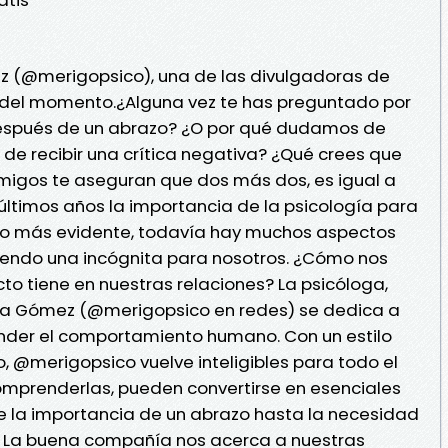
ez (@merigopsico), una de las divulgadoras de
 del momento.¿Alguna vez te has preguntado por
después de un abrazo? ¿O por qué dudamos de
de recibir una crítica negativa? ¿Qué crees que
amigos te aseguran que dos más dos, es igual a
 últimos años la importancia de la psicología para
ho más evidente, todavía hay muchos aspectos
siendo una incógnita para nosotros. ¿Cómo nos
ecto tiene en nuestras relaciones? La psicóloga,
ría Gómez (@merigopsico en redes) se dedica a
ender el comportamiento humano. Con un estilo
, @merigopsico vuelve inteligibles para todo el
mprenderlas, pueden convertirse en esenciales
e la importancia de un abrazo hasta la necesidad
. La buena compañía nos acerca a nuestras