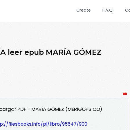
Create
F.A.Q.
C
A leer epub MARÍA GÓMEZ
scargar PDF - MARÍA GÓMEZ (MERIGOPSICO)
p://filesbooks.info/pl/libro/95647/900