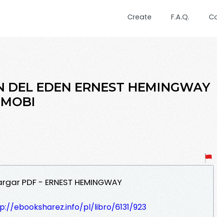
Create
F.A.Q.
C
IN DEL EDEN ERNEST HEMINGWAY
y MOBI
cargar PDF - ERNEST HEMINGWAY
p://ebooksharez.info/pl/libro/6131/923