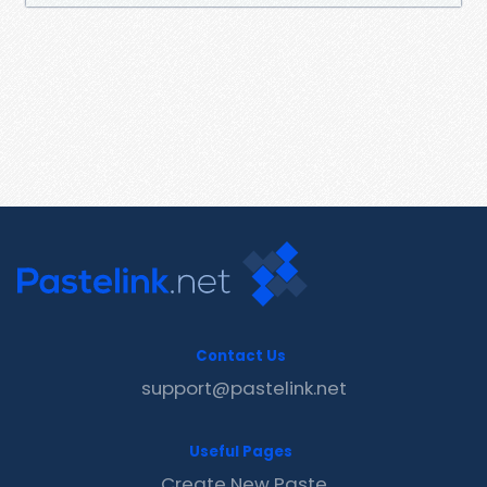
Contact Us
support@pastelink.net
Useful Pages
Create New Paste