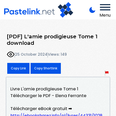
Menu
[PDF] L'amie prodigieuse Tome 1
download
25 October 2024
Views: 149
Copy Link
Copy Shortlink
Livre L'amie prodigieuse Tome 1
Télécharger le PDF - Elena Ferrante
Télécharger eBook gratuit ➡
http://ebooksharez.info/pl/livres/44331/1028