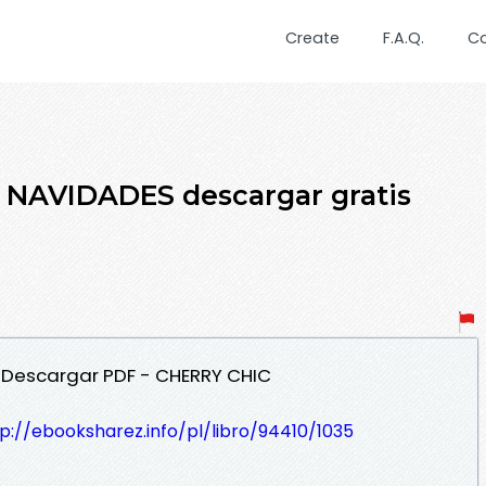
Create
F.A.Q.
C
NAVIDADES descargar gratis
 Descargar PDF - CHERRY CHIC
p://ebooksharez.info/pl/libro/94410/1035