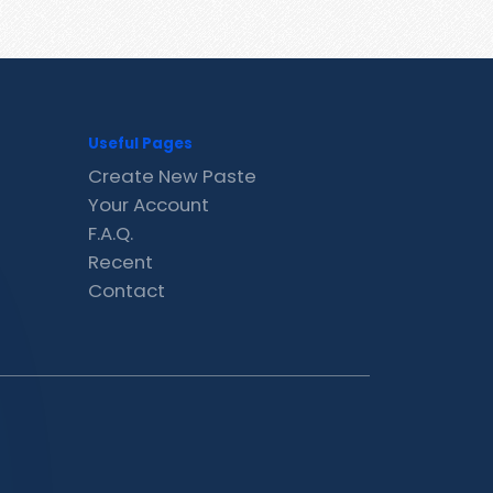
Useful Pages
Create New Paste
Your Account
F.A.Q.
Recent
Contact